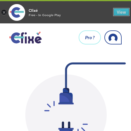
Cfixé
View
×
Free - In Google Play
Pro ?