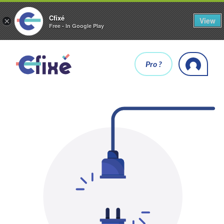
Cfixé
View
×
Free - In Google Play
Pro ?