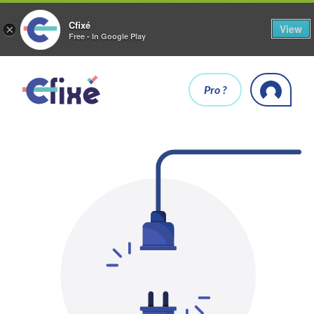
Cfixé
View
×
Free - In Google Play
Pro ?