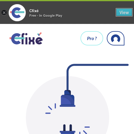
Cfixé
View
×
Free - In Google Play
Pro ?