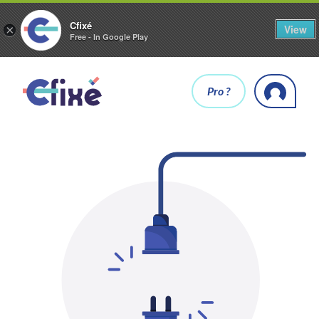
Cfixé
View
×
Free - In Google Play
Pro ?