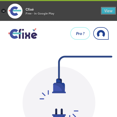
Cfixé
View
×
Free - In Google Play
Pro ?