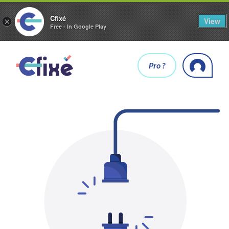
Cfixé
View
×
Free - In Google Play
Pro ?