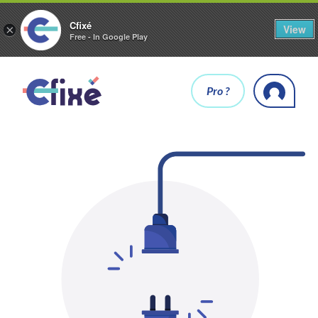
Cfixé
View
×
Free - In Google Play
Pro ?