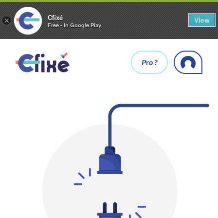
Cfixé
View
×
Free - In Google Play
Pro ?