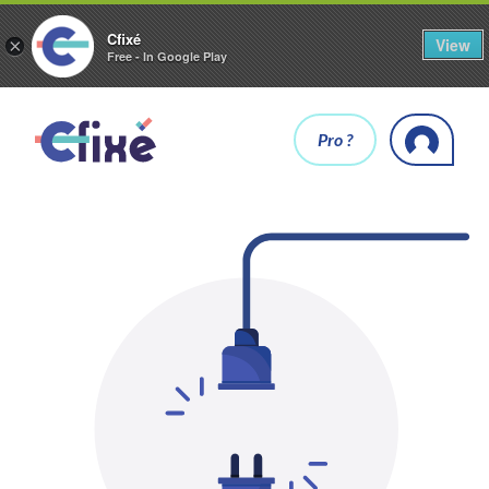
Cfixé
View
×
Free - In Google Play
Pro ?