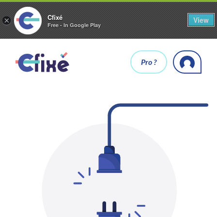
Cfixé
View
×
Free - In Google Play
Pro ?