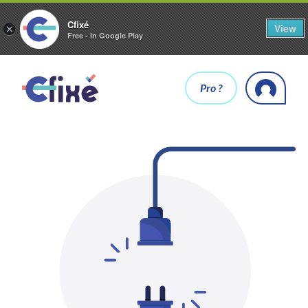
Cfixé
View
×
Free - In Google Play
Pro ?