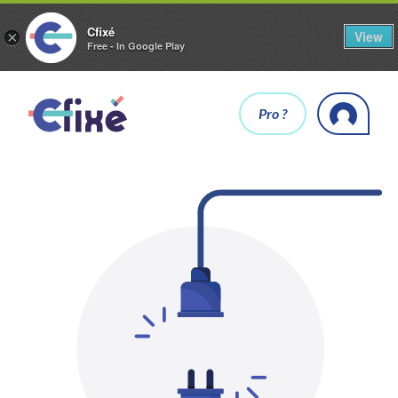
Cfixé
View
×
Free - In Google Play
Pro ?