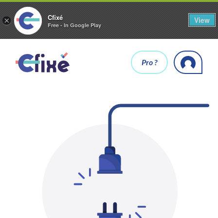
Cfixé
View
×
Free - In Google Play
Pro ?