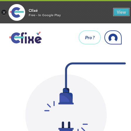
Cfixé
View
×
Free - In Google Play
Pro ?