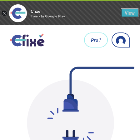
Cfixé
View
×
Free - In Google Play
Pro ?