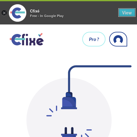
Cfixé
View
×
Free - In Google Play
Pro ?