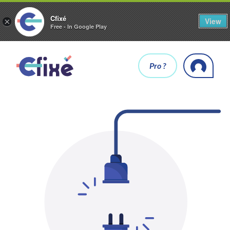
Cfixé
View
×
Free - In Google Play
Pro ?