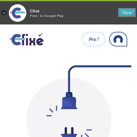
Cfixé
View
×
Free - In Google Play
Pro ?