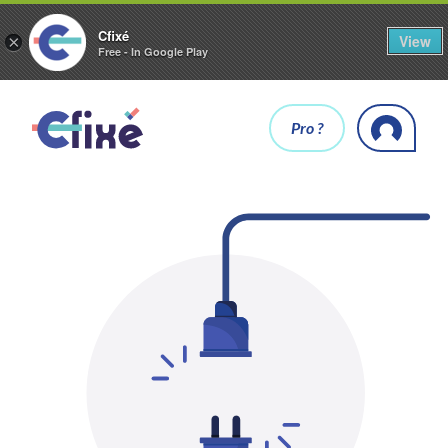
Cfixé
View
×
Free - In Google Play
Pro ?