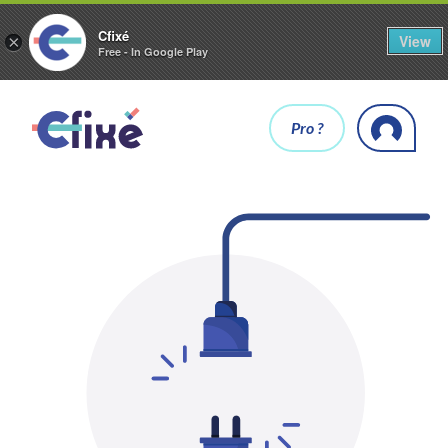
Cfixé
View
×
Free - In Google Play
Pro ?