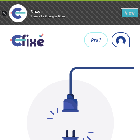
Cfixé
View
×
Free - In Google Play
Pro ?