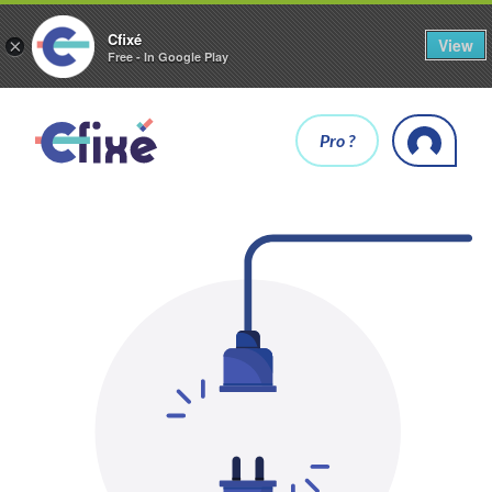
Cfixé
View
×
Free - In Google Play
Pro ?