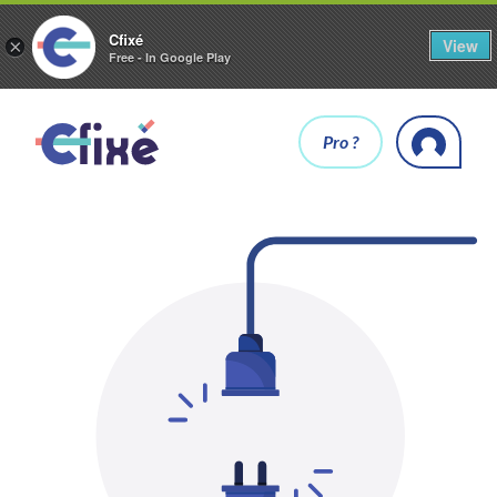
Cfixé
View
×
Free - In Google Play
Pro ?