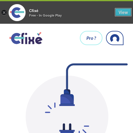
Cfixé
View
×
Free - In Google Play
Pro ?