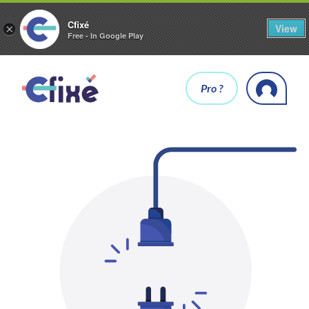
Cfixé
View
×
Free - In Google Play
Pro ?