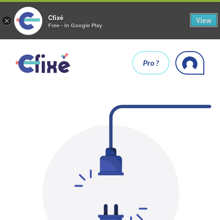
Cfixé
View
×
Free - In Google Play
Pro ?