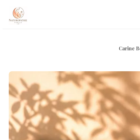
Accueil
Carine B
À propos
Appel Découverte
Mes accompagnements
Blog
Contact