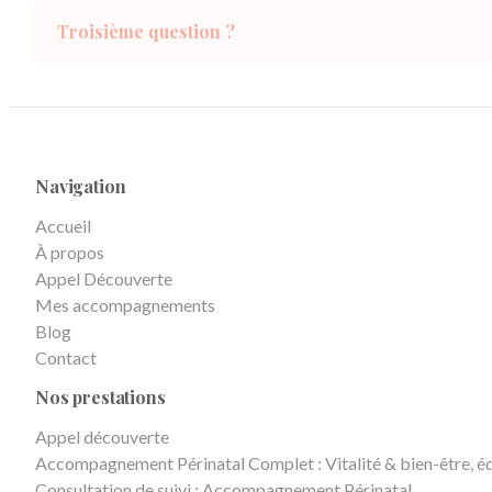
connaissance, je réponds à vos questions, vous
Troisième question ?
comprenez comment je peux vous accompagner.
Sans engagement. ① Séance 1 (~2h30) Bilan complet
et premiers conseilsBilan naturopathique
approfondi, définition de vos objectifs, premiers
conseils personnalisés sur les 3 piliers.Entre chaque
séance , fiche de conseils + disponibilitéVous recevez
Navigation
un compte-rendu personnalisé sous 48h. Je suis
Accueil
disponible par mail ou téléphone pour vos questions
À propos
entre deux rendez-vous. ② Séances 2, 3 (1h30) Suivi
Appel Découverte
trimestre par trimestreAjustement des conseils à
Mes accompagnements
chaque étape, préparation à l'accouchement, puis
Blog
soutien dans le post-partum. Scéance 4 : 4ème
Contact
trimestre : Accompagnement post-partumLa
période après l'accouchement est souvent négligée.
Nos prestations
Je reste à vos côtés pour cette transition
Appel découverte
essentielle.Cet accompagnement est fait pour vous
Accompagnement Périnatal Complet : Vitalité & bien-être, éq
si…Vous êtes enceinte de votre premier enfant Vous
Consultation de suivi : Accompagnement Périnatal
avez mille questions et souhaitez aborder cette