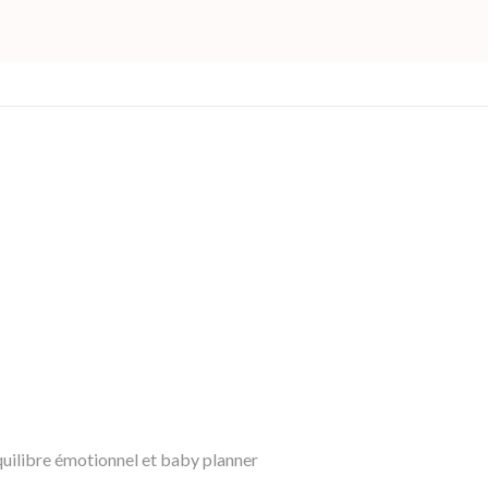
paramédical ?Oui, la naturopathie s’inscrit en
Réflexo
complément d’un suivi médical ou éducatif, sans
planta
jamais s’y substituer.
peuvent
pressi
n’exist
ou s’in
compati
réflexo
suivi m
uilibre émotionnel et baby planner