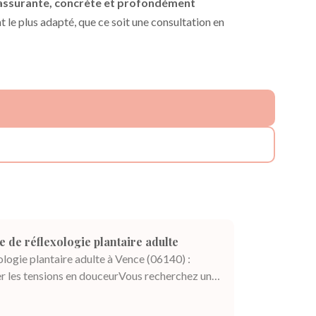
assurante, concrète et profondément
t le plus adapté, que ce soit une consultation en
 de réflexologie plantaire adulte
logie plantaire adulte à Vence (06140) :
er les tensions en douceurVous recherchez une
he de bien-être simple, concrète et centrée
coute ? Je vous propose des séances de