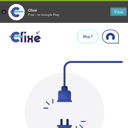
Cfixé
View
×
Free - In Google Play
Pro ?