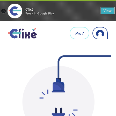
Cfixé
View
×
Free - In Google Play
Pro ?