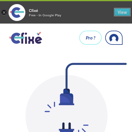
Cfixé
View
×
Free - In Google Play
Pro ?