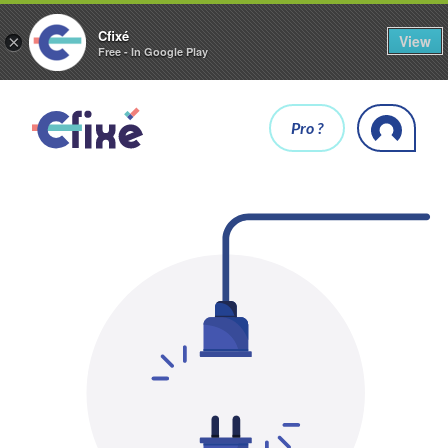
Cfixé
View
×
Free - In Google Play
Pro ?