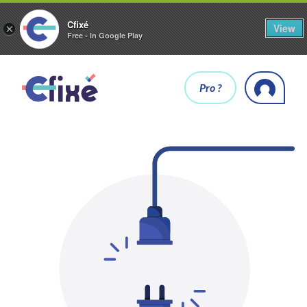
Cfixé
View
×
Free - In Google Play
Pro ?