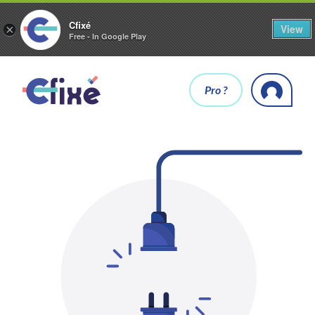
Cfixé
View
×
Free - In Google Play
Pro ?