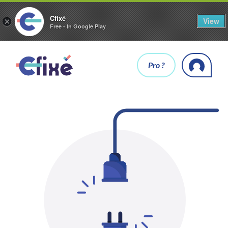
Cfixé
View
×
Free - In Google Play
Pro ?