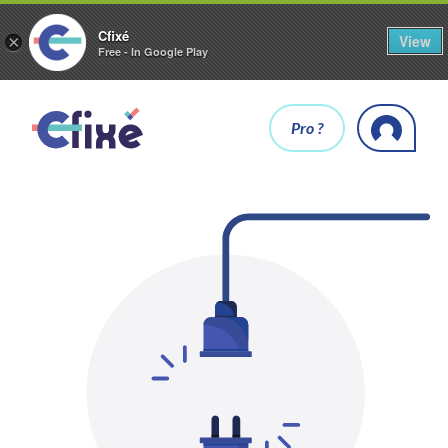
Cfixé
View
×
Free - In Google Play
Pro ?