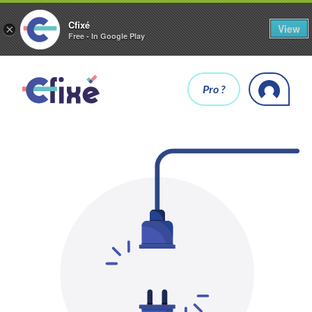
Cfixé
View
×
Free - In Google Play
Pro ?