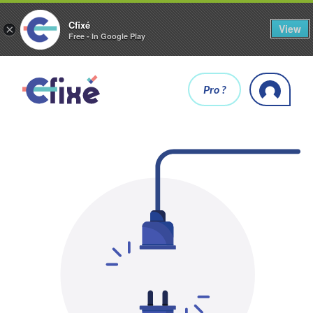
Cfixé
View
×
Free - In Google Play
Pro ?