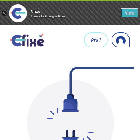
Cfixé
View
×
Free - In Google Play
Pro ?