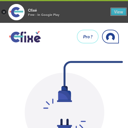
Cfixé
View
×
Free - In Google Play
Pro ?