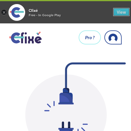
Cfixé
View
×
Free - In Google Play
Pro ?