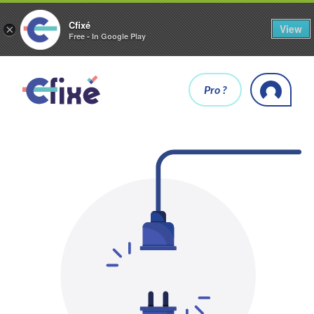
Cfixé
View
×
Free - In Google Play
Pro ?