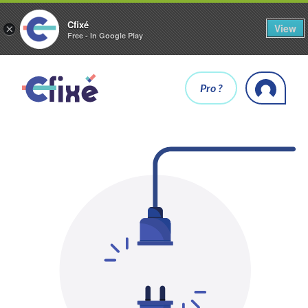
Cfixé
View
×
Free - In Google Play
Pro ?