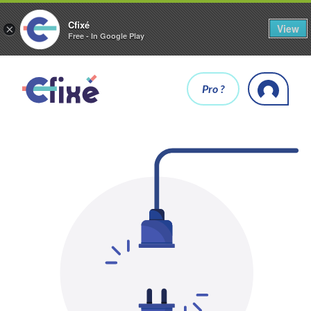
Cfixé
View
×
Free - In Google Play
Pro ?