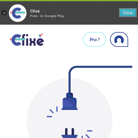
Cfixé
View
×
Free - In Google Play
Pro ?