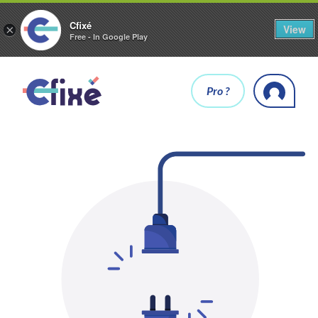
Cfixé
View
×
Free - In Google Play
Pro ?