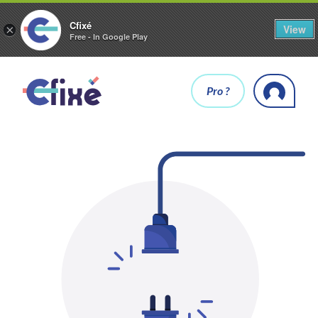
Cfixé
View
×
Free - In Google Play
Pro ?