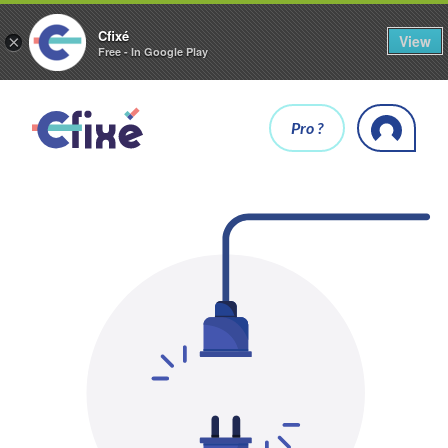
Cfixé
View
×
Free - In Google Play
Pro ?