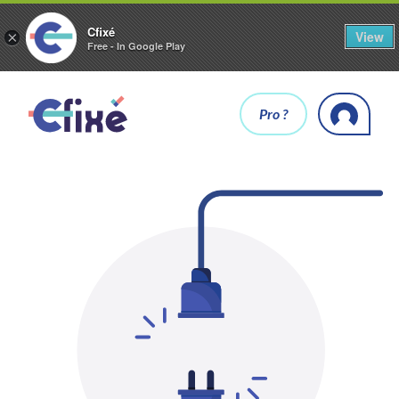
Cfixé
View
×
Free - In Google Play
Pro ?