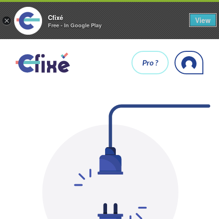
Cfixé
View
×
Free - In Google Play
Pro ?